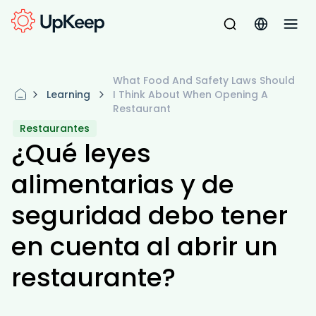
What Food And Safety Laws Should
Learning
I Think About When Opening A
Restaurant
Restaurantes
¿Qué leyes
alimentarias y de
seguridad debo tener
en cuenta al abrir un
restaurante?