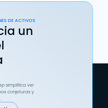
NES DE ACTIVOS
cia un
l
a
p simplifica ver
nos conjeturas y
.