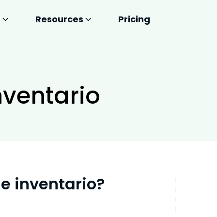
s
Resources
Pricing
nventario
de inventario?