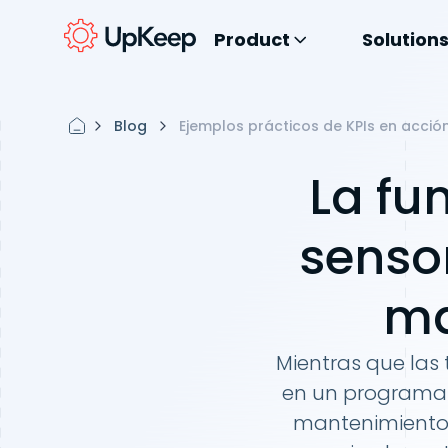
Product
Solution
Blog
Ejemplos prácticos de KPIs en acció
La fu
sensor
ma
Mientras que las
en un programa d
mantenimiento 