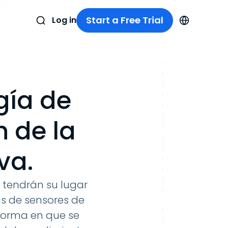
Start a Free Trial
Log in
gía de
n de la
va.
 tendrán su lugar
as de sensores de
forma en que se