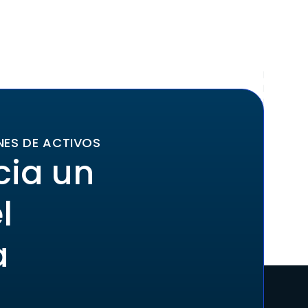
NES DE ACTIVOS
cia un
l
a