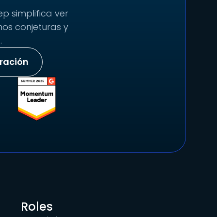
p simplifica ver
nos conjeturas y
.
tración
Roles