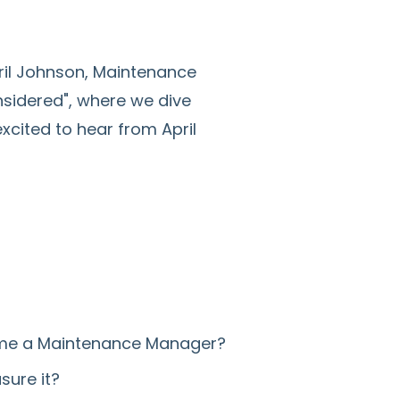
pril Johnson, Maintenance
nsidered", where we dive
excited to hear from April
come a Maintenance Manager?
ure it?