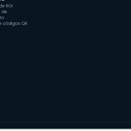
de ROI
 de
to
e códigos QR