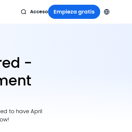
Empieza gratis
Acceso
red -
ment
ed to have April
how!