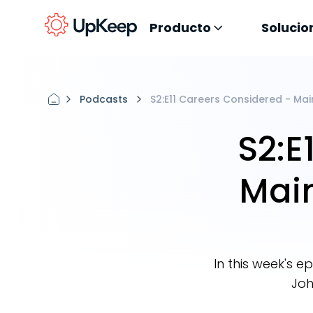
Producto
Solucio
Podcasts
S2:E11 Careers Considered - M
S2:E
Mai
In this week's 
Joh