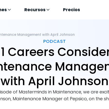
nes
Recursos
Precios
aintenance Management with April Johnson
PODCAST
11 Careers Conside
ntenance Manage
with April Johnson
episode of Masterminds in Maintenance, we are excit
nson, Maintenance Manager at Pepsico, on the s