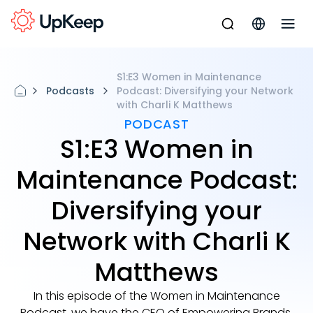
S1:E3 Women in Maintenance
Podcasts
Podcast: Diversifying your Network
with Charli K Matthews
PODCAST
S1:E3 Women in
Maintenance Podcast:
Diversifying your
Network with Charli K
Matthews
In this episode of the Women in Maintenance
Podcast, we have the CEO of Empowering Brands,