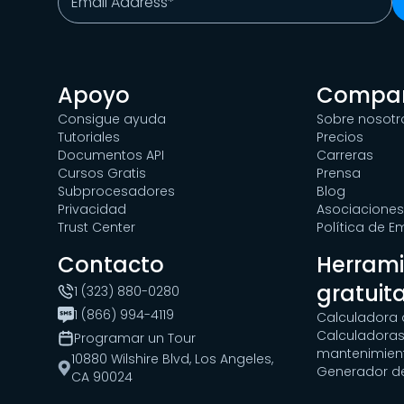
Apoyo
Compa
Consigue ayuda
Sobre nosotr
Tutoriales
Precios
Documentos API
Carreras
Cursos Gratis
Prensa
Subprocesadores
Blog
Privacidad
Asociaciones
Trust Center
Política de 
Contacto
Herram
gratuit
1 (323) 880-0280
1 (866) 994-4119
Calculadora 
Calculadoras
Programar un Tour
mantenimien
10880 Wilshire Blvd, Los Angeles,
Generador d
CA 90024