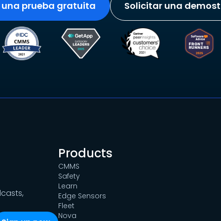
r una prueba gratuita
Solicitar una demos
Products
CMMS
Safety
Learn
dcasts,
Edge Sensors
Fleet
Nova