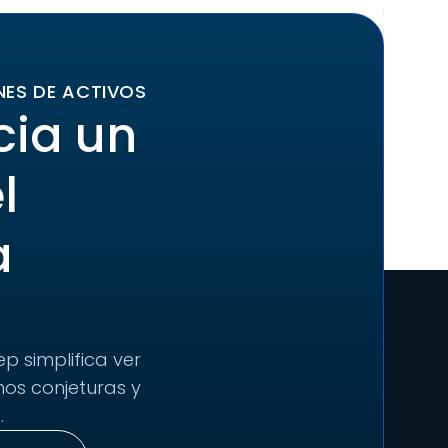
NES DE ACTIVOS
cia un
l
a
p simplifica ver
nos conjeturas y
.