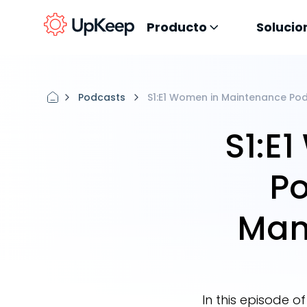
Producto
Solucio
Podcasts
S1:E1 Women in Maintenance Pod
S1:E
Po
Man
In this episode 