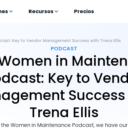
nes
Recursos
Precios
cast: Key to Vendor Management Success with Trena Ellis
PODCAST
1 Women in Mainte
dcast: Key to Ven
agement Success 
Trena Ellis
of the Women in Maintenance Podcast, we have our f