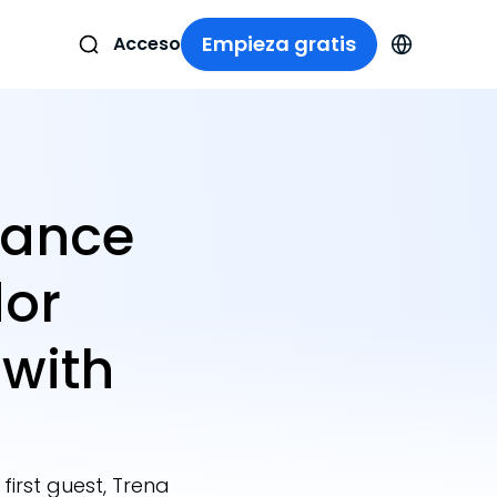
Empieza gratis
Acceso
nance
dor
with
irst guest, Trena