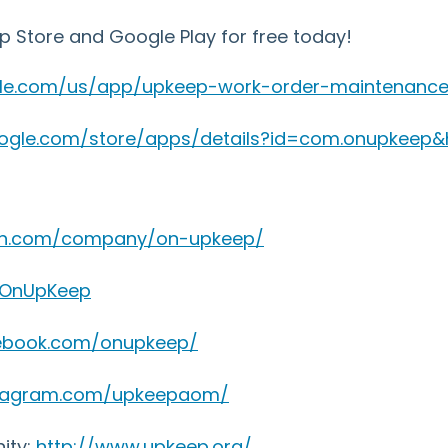
Store and Google Play for free today!
ple.com/us/app/upkeep-work-order-maintenance
google.com/store/apps/details?id=com.onupkeep&
din.com/company/on-upkeep/
m/OnUpKeep
cebook.com/onupkeep/
stagram.com/upkeepaom/
ity:
http://www.upkeep.org/