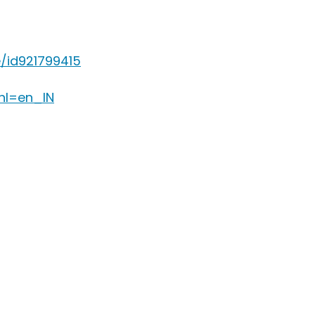
/id921799415
hl=en_IN