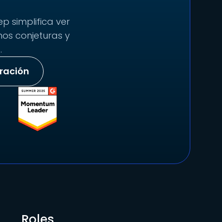
p simplifica ver
nos conjeturas y
.
tración
Roles