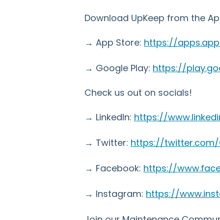
Download UpKeep from the App 
→ App Store:
https://apps.ap
→ Google Play:
https://play.
Check us out on socials!
→ LinkedIn:
https://www.linke
→ Twitter:
https://twitter.co
→ Facebook:
https://www.fa
→ Instagram:
https://www.in
Join our Maintenance Commun