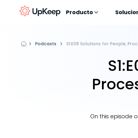
Producto
Solucio
Podcasts
S1:E08 Solutions for People, Pro
S1:E
Proces
On this episode 