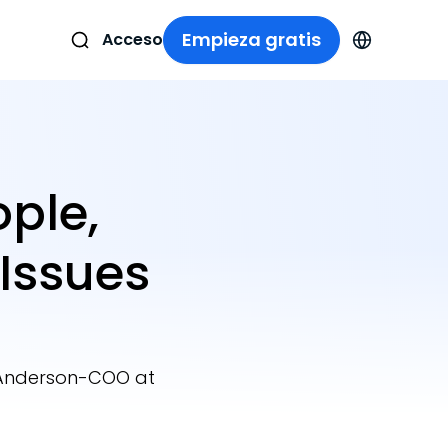
Empieza gratis
Acceso
ople,
 Issues
e Anderson-COO at