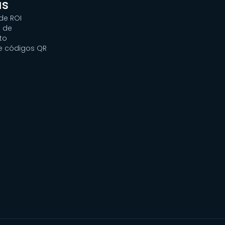
as
de ROI
 de
to
e códigos QR