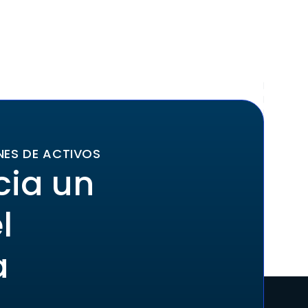
NES DE ACTIVOS
cia un
l
a