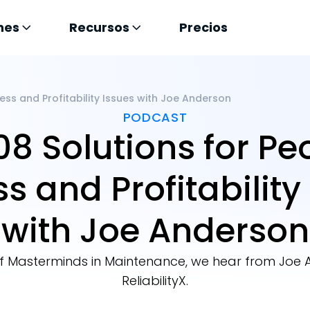
nes
Recursos
Precios
cess and Profitability Issues with Joe Anderson
PODCAST
08 Solutions for Pe
s and Profitability
with Joe Anderson
of Masterminds in Maintenance, we hear from Jo
ReliabilityX.