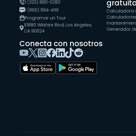
gratuit
1 (323) 880-0280
1 (866) 994-4119
Calculadora 
Calculadoras
Programar un Tour
mantenimien
10880 Wilshire Blvd, Los Angeles,
Generador d
CA 90024
Conecta con nosotros