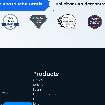
ia una Prueba Gratis
Solicitar una demostr
Products
CMMS
Safety
Learn
dcasts,
Edge Sensors
Fleet
Nova