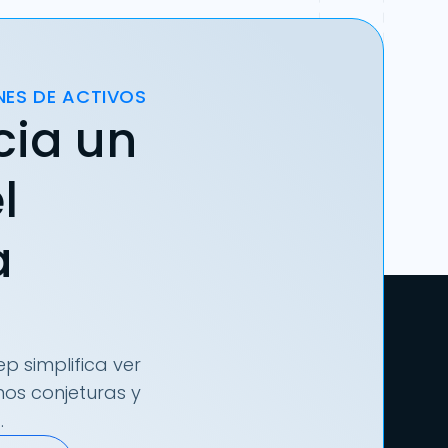
NES DE ACTIVOS
cia un
l
a
p simplifica ver
nos conjeturas y
.