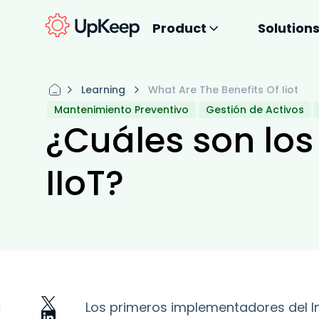
Product
Solution
Learning
What Are The Benefits Of Iiot
Mantenimiento Preventivo
Gestión de Activos
¿Cuáles son los
IIoT?
Los primeros implementadores del Int