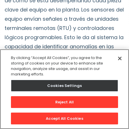
de cómo se está desempeñando cada pieza
clave del equipo en la planta. Los sensores del
equipo envían señales a través de unidades
terminales remotas (RTU) y controladores
lógicos programables. Esto le da al sistema la
capacidad de identificar anomalías en las
funciones del sistema en función de los datos
By clicking “Accept All Cookies”, you agree to the
storing of cookies on your device to enhance site
recopilados, lo que permite que la empresa
navigation, analyze site usage, and assist in our
tome medidas rápidamente sobre el
marketing efforts.
problema.
Cookies Settings
SCADA permite que el personal de
Reject All
mantenimiento tome decisiones más
informadas. El sistema es aplicable a una
Accept All Cookies
amplia variedad de industrias, incluidas las de