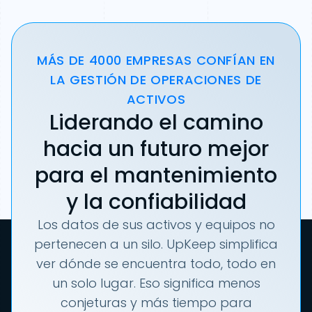
MÁS DE 4000 EMPRESAS CONFÍAN EN
LA GESTIÓN DE OPERACIONES DE
ACTIVOS
Liderando el camino
hacia un futuro mejor
para el mantenimiento
y la confiabilidad
Los datos de sus activos y equipos no
pertenecen a un silo. UpKeep simplifica
ver dónde se encuentra todo, todo en
un solo lugar. Eso significa menos
conjeturas y más tiempo para