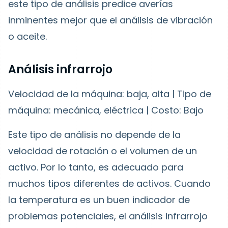
este tipo de análisis predice averías
inminentes mejor que el análisis de vibración
o aceite.
Análisis infrarrojo
Velocidad de la máquina:
baja, alta |
Tipo de
máquina:
mecánica, eléctrica |
Costo:
Bajo
Este tipo de análisis no depende de la
velocidad de rotación o el volumen de un
activo. Por lo tanto, es adecuado para
muchos tipos diferentes de activos. Cuando
la temperatura es un buen indicador de
problemas potenciales, el análisis infrarrojo