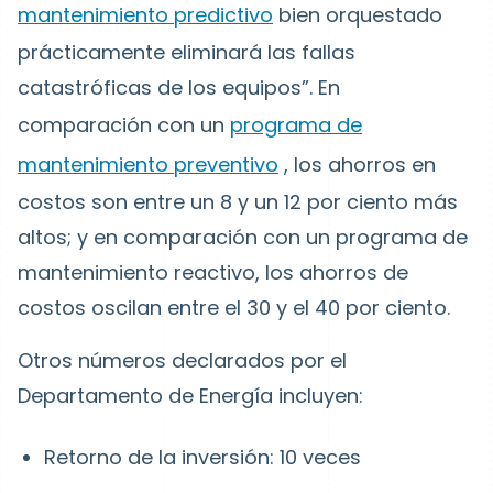
mantenimiento predictivo
bien orquestado
prácticamente eliminará las fallas
catastróficas de los equipos”. En
comparación con un
programa de
mantenimiento preventivo
, los ahorros en
costos son entre un 8 y un 12 por ciento más
altos; y en comparación con un programa de
mantenimiento reactivo, los ahorros de
costos oscilan entre el 30 y el 40 por ciento.
Otros números declarados por el
Departamento de Energía incluyen:
Retorno de la inversión: 10 veces