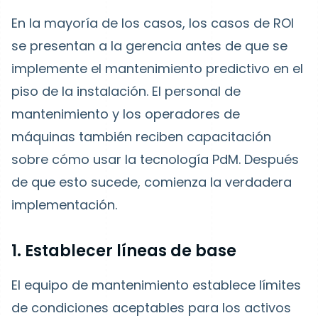
En la mayoría de los casos, los casos de ROI
se presentan a la gerencia antes de que se
implemente el mantenimiento predictivo en el
piso de la instalación. El personal de
mantenimiento y los operadores de
máquinas también reciben capacitación
sobre cómo usar la tecnología PdM. Después
de que esto sucede, comienza la verdadera
implementación.
1. Establecer líneas de base
El equipo de mantenimiento establece límites
de condiciones aceptables para los activos