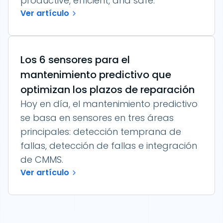
productive, efficient, and safe.
Ver artículo
Los 6 sensores para el
mantenimiento predictivo que
optimizan los plazos de reparación
Hoy en día, el mantenimiento predictivo
se basa en sensores en tres áreas
principales: detección temprana de
fallas, detección de fallas e integración
de CMMS.
Ver artículo