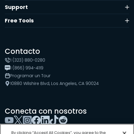
Support
Free Tools
Contacto
1 (323) 880-0280
1 (866) 994-4119
Programar un Tour
10880 Wilshire Blvd, Los Angeles, CA 90024
Conecta con nosotros
By clicking “Accept All Cookies”, you agree to the