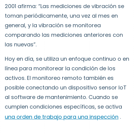
2001 afirma: “Las mediciones de vibración se
toman periódicamente, una vez al mes en
general, y la vibración se monitorea
comparando las mediciones anteriores con
las nuevas”.
Hoy en día, se utiliza un enfoque continuo o en
línea para monitorear la condición de los
activos. El monitoreo remoto también es
posible conectando un dispositivo sensor IoT
al software de mantenimiento. Cuando se
cumplen condiciones específicas, se activa
una orden de trabajo para una inspección
.