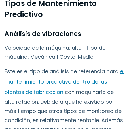
Tipos de Mantenimiento
Predictivo
Análisis de vibraciones
Velocidad de la máquina:
alta |
Tipo de
máquina:
Mecánica |
Costo:
Medio
Este es el tipo de análisis de referencia para
el
mantenimiento predictivo dentro de las
plantas de fabricación
con maquinaria de
alta rotación. Debido a que ha existido por
más tiempo que otros tipos de monitoreo de
condición, es relativamente rentable. Además