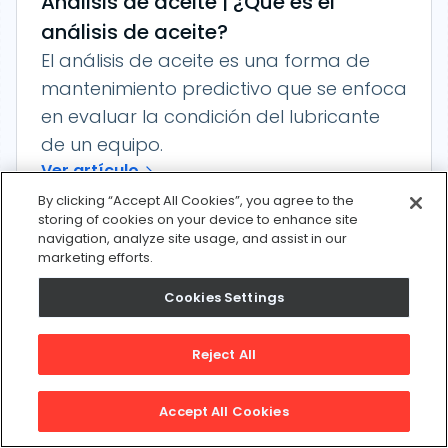
Análisis de aceite | ¿Qué es el
análisis de aceite?
El análisis de aceite es una forma de
mantenimiento predictivo que se enfoca
en evaluar la condición del lubricante
de un equipo.
Ver artículo
By clicking “Accept All Cookies”, you agree to the
storing of cookies on your device to enhance site
navigation, analyze site usage, and assist in our
marketing efforts.
Sensor de vibración
Un sensor de vibración es un dispositivo
Cookies Settings
que mide la cantidad y frecuencia de
vibración en un sistema, máquina o
Reject All
pieza de equipo determinado.
Ver artículo
Accept All Cookies