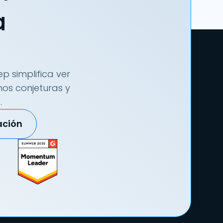
a
p simplifica ver
nos conjeturas y
.
ación