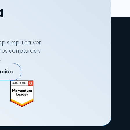
a
p simplifica ver
nos conjeturas y
.
ación