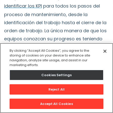
identificar los KPI
para todos los pasos del
proceso de mantenimiento, desde la
identificación del trabajo hasta el cierre de la
orden de trabajo. La única manera de que los
equipos conozcan su progreso es teniendo
indicadores para medir. Debido a que cada
By clicking “Accept All Cookies”, you agree to the
paso del proceso se ve diferente, tiene
storing of cookies on your device to enhance site
navigation, analyze site usage, and assist in our
sentido que potencialmente requieran
marketing efforts.
diferentes conjuntos de KPI.
Cookies Settings
9. Conoce a tu equipo
Reject All
Después de pasar por todos los demás
Accept All Cookies
pasos, el siguiente curso de acción es