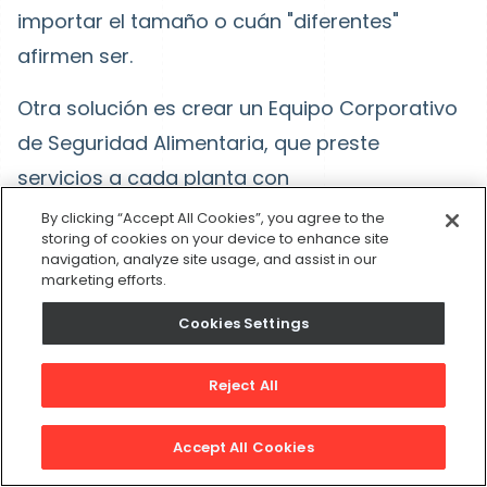
importar el tamaño o cuán "diferentes"
afirmen ser.
Otra solución es crear un Equipo Corporativo
de Seguridad Alimentaria, que preste
servicios a cada planta con
responsabilidades y procedimientos
By clicking “Accept All Cookies”, you agree to the
storing of cookies on your device to enhance site
operativos estándar comunes. Dicho de otra
navigation, analyze site usage, and assist in our
manera, si a cada planta se le permite operar
marketing efforts.
su sistema de seguridad alimentaria de
Cookies Settings
forma independiente, entonces podrían
optimizar lo micro, probablemente a
Reject All
expensas de optimizar lo macro.
Accept All Cookies