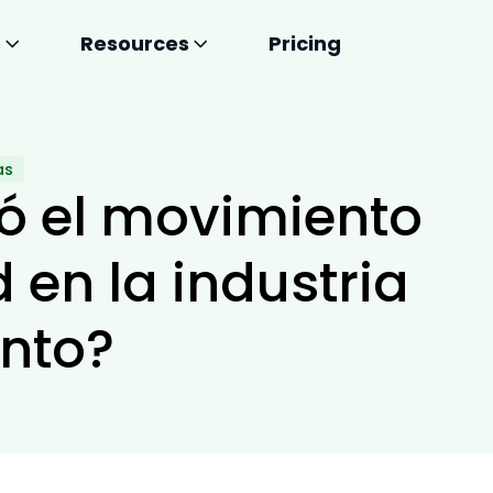
s
Resources
Pricing
as
 el movimiento
 en la industria
nto?