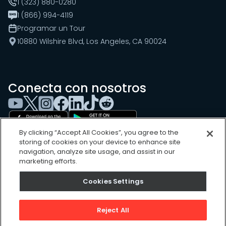
1 (323) 880-0280
1 (866) 994-4119
Programar un Tour
10880 Wilshire Blvd, Los Angeles, CA 90024
Conecta con nosotros
By clicking “Accept All Cookies”, you agree to the
storing of cookies on your device to enhance site
navigation, analyze site usage, and assist in our
marketing efforts.
Cookies Settings
Cookies Settings
Sitemap
Privacy Policy
Reject All
Terms of Use
©
2026
, UpKeep Technologies, Inc.