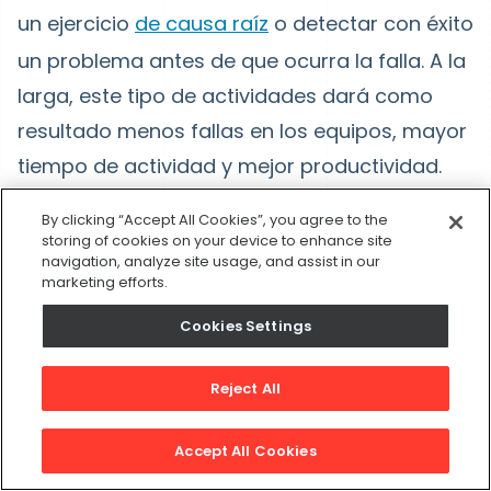
un ejercicio
de causa raíz
o detectar con éxito
un problema antes de que ocurra la falla. A la
larga, este tipo de actividades dará como
resultado menos fallas en los equipos, mayor
tiempo de actividad y mejor productividad.
También alimentarán una cultura dedicada a
By clicking “Accept All Cookies”, you agree to the
la confiabilidad.
storing of cookies on your device to enhance site
navigation, analyze site usage, and assist in our
marketing efforts.
Estandarización de Métricas y KPIs
Cookies Settings
para evaluar Confiabilidad
Reject All
Eli Lilly creó tres métricas globales para medir
su progreso de confiabilidad: tiempo de
Accept All Cookies
inactividad, tiempo medio entre fallas (MTBF)