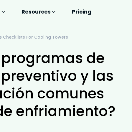
s
Resources
Pricing
Checklists For Cooling Towers
s programas de
preventivo y las
icación comunes
de enfriamiento?