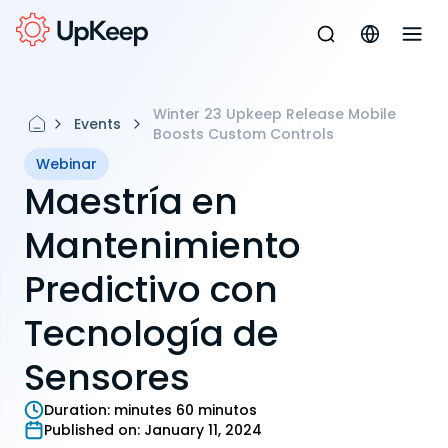
Winter 23 Upkeep Release Mobile
Events
Boosts Custom Controls
Webinar
Maestría en
Mantenimiento
Predictivo con
Tecnología de
Sensores
Duration:
minutes 60 minutos
Published on:
January 11, 2024