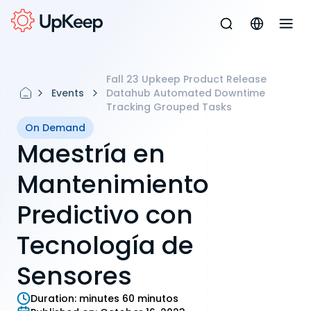
Fall 23 Upkeep Product Release
Events
Datahub Automated Downtime
Tracking Grouped Tasks
On Demand
Maestría en
Mantenimiento
Predictivo con
Tecnología de
Sensores
Duration:
minutes 60 minutos