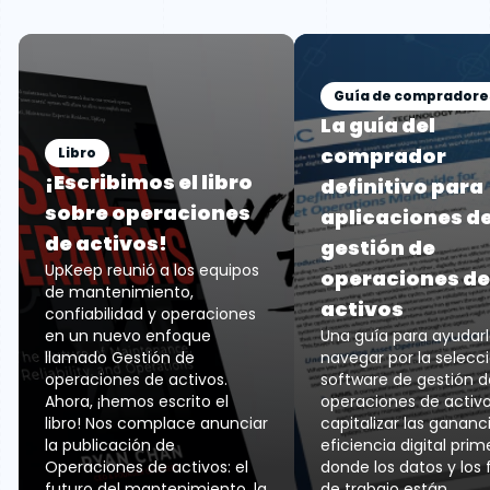
Guía de compradore
La guía del
comprador
Libro
¡Escribimos el libro
definitivo para
sobre operaciones
aplicaciones d
de activos!
gestión de
UpKeep reunió a los equipos
operaciones de
de mantenimiento,
activos
confiabilidad y operaciones
en un nuevo enfoque
Una guía para ayudarl
llamado Gestión de
navegar por la selecc
operaciones de activos.
software de gestión d
Ahora, ¡hemos escrito el
operaciones de activ
libro! Nos complace anunciar
capitalizar las gananc
la publicación de
eficiencia digital prim
Operaciones de activos: el
donde los datos y los f
futuro del mantenimiento, la
de trabajo están