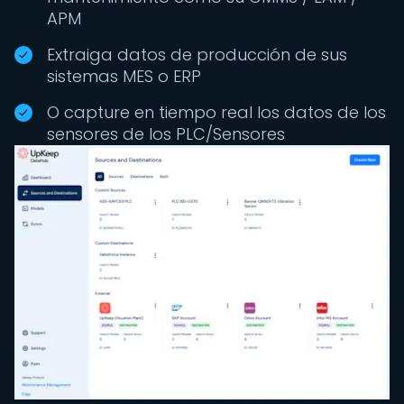
APM
Extraiga datos de producción de sus
sistemas MES o ERP
O capture en tiempo real los datos de los
sensores de los PLC/Sensores