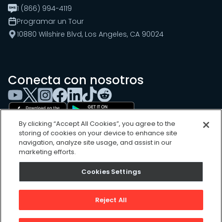
1 (866) 994-4119
Programar un Tour
10880 Wilshire Blvd, Los Angeles, CA 90024
Conecta con nosotros
By clicking “Accept All Cookies”, you agree to the
storing of cookies on your device to enhance site
navigation, analyze site usage, and assist in our
marketing efforts.
Cookies Settings
Cookies Settings
Sitemap
Privacy Policy
Reject All
Terms of Use
©
2026
, UpKeep Technologies, Inc.