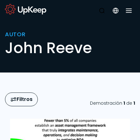
AUTOR
John Reeve
Filtros
Demostración
1
de
1