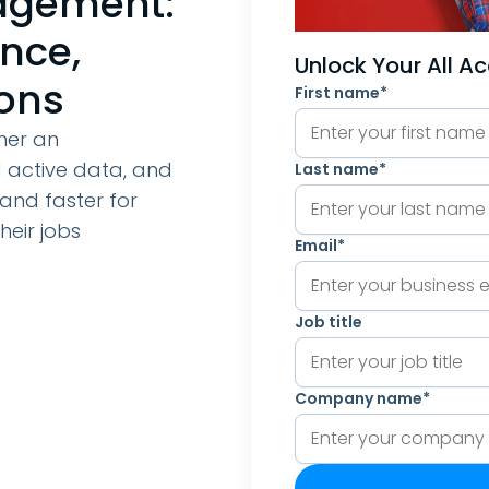
agement:
nce,
Unlock Your All A
ions
First name
*
her an
d active data, and
Last name
*
 and faster for
heir jobs
Email
*
Job title
Company name
*