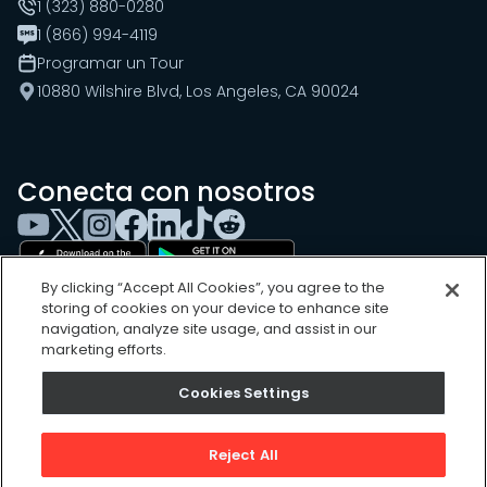
1 (323) 880-0280
1 (866) 994-4119
Programar un Tour
10880 Wilshire Blvd, Los Angeles, CA 90024
Conecta con nosotros
By clicking “Accept All Cookies”, you agree to the
storing of cookies on your device to enhance site
navigation, analyze site usage, and assist in our
marketing efforts.
Cookies Settings
Cookies Settings
Sitemap
Privacy Policy
Reject All
Terms of Use
©
2026
, UpKeep Technologies, Inc.