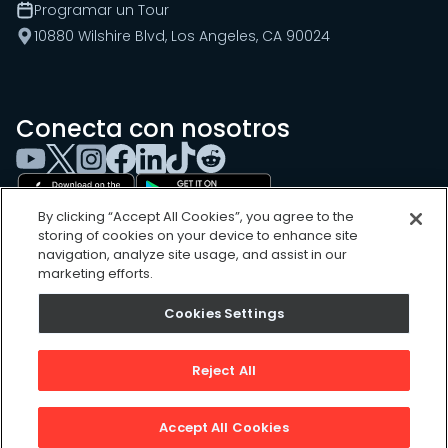
Programar un Tour
10880 Wilshire Blvd, Los Angeles, CA 90024
Conecta con nosotros
By clicking “Accept All Cookies”, you agree to the
storing of cookies on your device to enhance site
navigation, analyze site usage, and assist in our
marketing efforts.
Cookies Settings
Cookies Settings
Sitemap
Privacy Policy
Reject All
Terms of Use
©
2026
, UpKeep Technologies, Inc.
Accept All Cookies