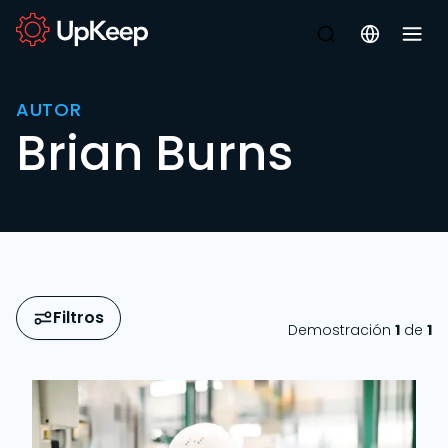
AUTOR
Brian Burns
Filtros
Demostración
1
de
1