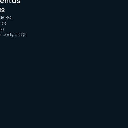
ientas
as
de ROI
 de
to
e códigos QR