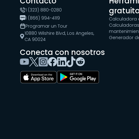
Contacto
Herram
gratuit
1 (323) 880-0280
1 (866) 994-4119
Calculadora 
Calculadoras
Programar un Tour
mantenimien
10880 Wilshire Blvd, Los Angeles,
Generador d
CA 90024
Conecta con nosotros