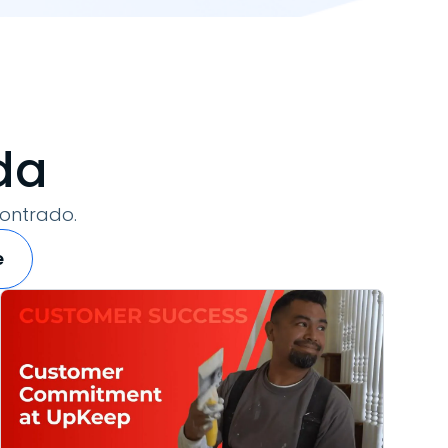
da
contrado.
e