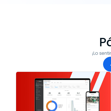
P
¡Lo sent