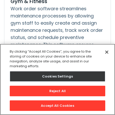
Gym & Fitness
Work order software streamlines
maintenance processes by allowing
gym staff to easily create and assign
maintenance requests, track work order
status, and schedule preventive
maintenance. This software ensures
timely repairs, reduces equipment
By clicking “Accept All Cookies”, you agree to the
storing of cookies on your device to enhance site
downtime, and extends the lifespan of
navigation, analyze site usage, and assist in our
gym equipment. By maintaining
marketing efforts.
equipment in good working order, gyms
Cookies Settings
can enhance member satisfaction,
minimize accidents or injuries, and
Reject All
optimize their operations for a smooth
and enjoyable workout environment.
Accept All Cookies