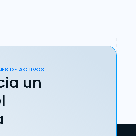
NES DE ACTIVOS
cia un
l
a