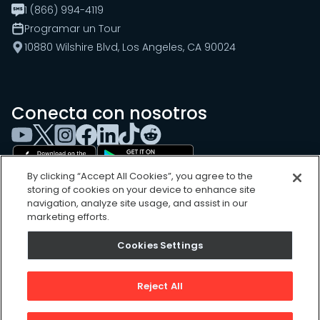
1 (866) 994-4119
Programar un Tour
10880 Wilshire Blvd, Los Angeles, CA 90024
Conecta con nosotros
By clicking “Accept All Cookies”, you agree to the
storing of cookies on your device to enhance site
navigation, analyze site usage, and assist in our
marketing efforts.
Cookies Settings
Cookies Settings
Sitemap
Privacy Policy
Reject All
Terms of Use
©
2026
, UpKeep Technologies, Inc.