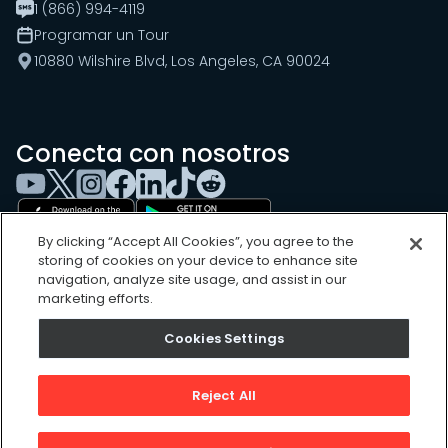
1 (866) 994-4119
Programar un Tour
10880 Wilshire Blvd, Los Angeles, CA 90024
Conecta con nosotros
By clicking “Accept All Cookies”, you agree to the
storing of cookies on your device to enhance site
navigation, analyze site usage, and assist in our
marketing efforts.
Cookies Settings
Cookies Settings
Sitemap
Privacy Policy
Reject All
Terms of Use
©
2026
, UpKeep Technologies, Inc.