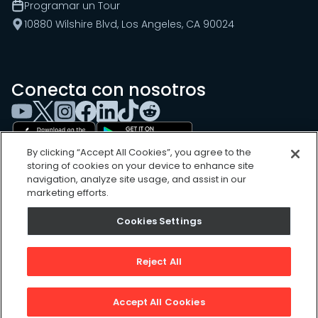
Programar un Tour
10880 Wilshire Blvd, Los Angeles, CA 90024
Conecta con nosotros
By clicking “Accept All Cookies”, you agree to the
storing of cookies on your device to enhance site
navigation, analyze site usage, and assist in our
marketing efforts.
Cookies Settings
Cookies Settings
Sitemap
Privacy Policy
Reject All
Terms of Use
©
2026
, UpKeep Technologies, Inc.
Accept All Cookies