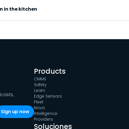
 in the kitchen
Products
CMMS
Safety
Learn
dcasts,
Edge Sensors
Fleet
Nova
Intelligence
Providers
Soluciones