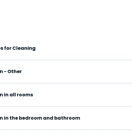
s for Cleaning
n - Other
 in all rooms
an in the bedroom and bathroom