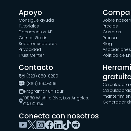
Apoyo
Compa
Consigue ayuda
Sobre nosotr
Tutoriales
Precios
Documentos API
Carreras
Cursos Gratis
Prensa
Subprocesadores
Blog
Privacidad
Asociaciones
Trust Center
Política de 
Contacto
Herram
gratuit
1 (323) 880-0280
1 (866) 994-4119
Calculadora 
Calculadoras
Programar un Tour
mantenimien
10880 Wilshire Blvd, Los Angeles,
Generador d
CA 90024
Conecta con nosotros