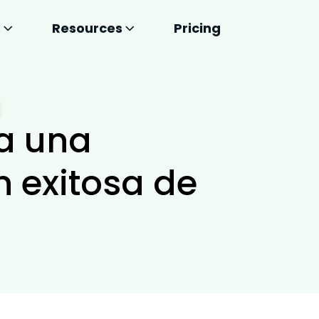
s
Resources
Pricing
ra una
 exitosa de