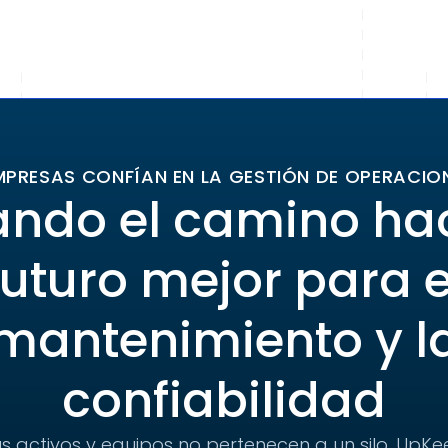
MPRESAS CONFÍAN EN LA GESTIÓN DE OPERACIO
ando el camino ha
futuro mejor para e
mantenimiento y l
confiabilidad
s activos y equipos no pertenecen a un silo. UpKee