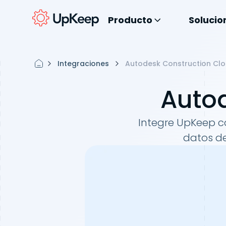
Producto
Solucio
Integraciones
Autodesk Construction Cl
Auto
Integre UpKeep co
datos de