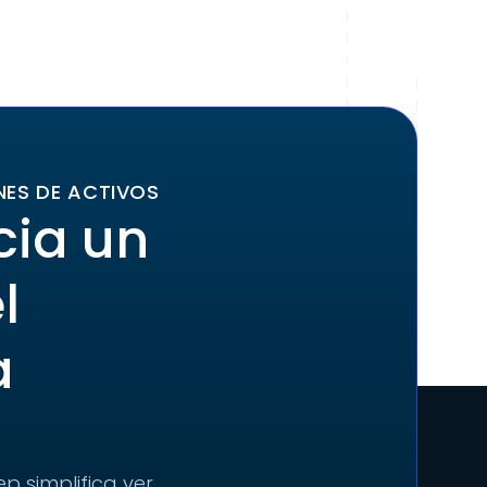
NES DE ACTIVOS
cia un
l
a
p simplifica ver