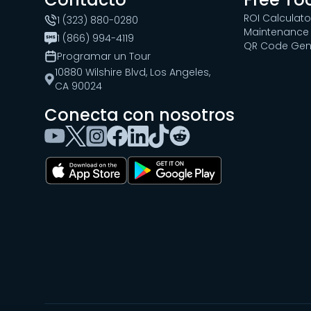
ROI Calculato
1 (323) 880-0280
Maintenance 
1 (866) 994-4119
QR Code Gen
Programar un Tour
10880 Wilshire Blvd, Los Angeles,
CA 90024
Conecta con nosotros