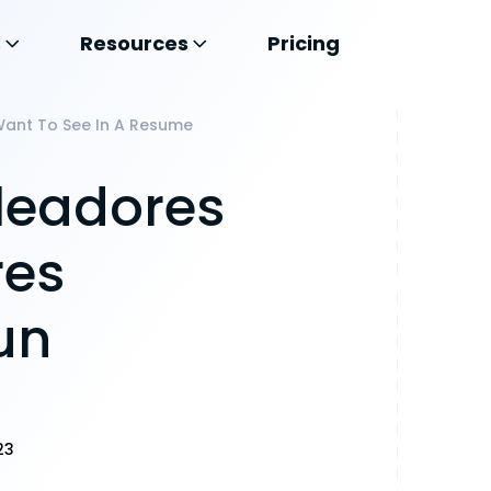
s
Resources
Pricing
Want To See In A Resume
leadores
res
un
23