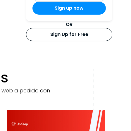
OR
Sign Up for Free
os
os web a pedido con