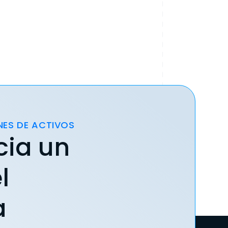
NES DE ACTIVOS
cia un
l
a