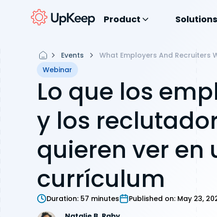
Product
Solution
Events
What Employers And Recruiters 
Webinar
Lo que los emp
y los reclutado
quieren ver en 
currículum
Duration:
57 minutes
Published on:
May 23, 20
Natalie B. Raby