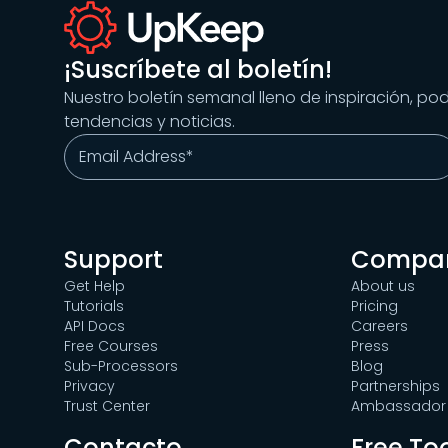
¡Suscríbete al boletín!
Nuestro boletín semanal lleno de inspiración, po
tendencias y noticias.
Support
Compa
Get Help
About us
Tutorials
Pricing
API Docs
Careers
Free Courses
Press
Sub-Processors
Blog
Privacy
Partnerships
Trust Center
Ambassador 
Contacto
Free To