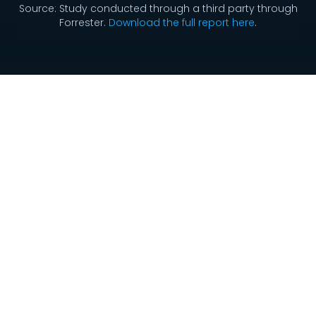
Source: Study conducted through a third party through
Forrester.
Download the full report here
.